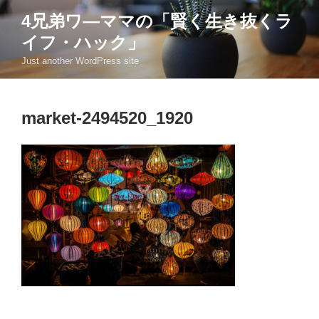
コ
4兄弟ワ―ママの「賢く生き抜くラ
ン
イフ・ハック」
テ
ン
Just another WordPress site
ツ
へ
ス
market-2494520_1920
キ
ッ
プ