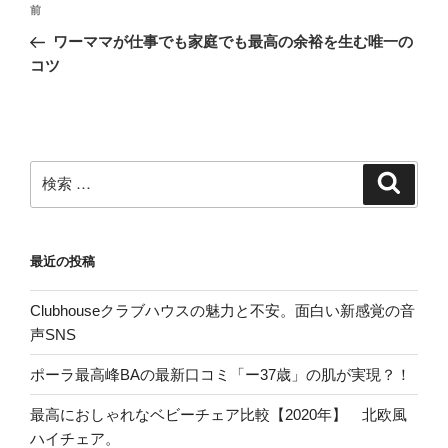
投
過
前
稿
去
ワーママが仕事でも家庭でも最高の余裕を生む唯一の
ナ
の
コツ
ビ
投
稿
ゲ
ー
シ
検
検
ョ
索
索:
ン
最近の投稿
Clubhouseクラブハウスの魅力と不安。面白い新感覚の音
声SNS
ポーラ最高峰BAの最新口コミ「ー37歳」の肌が実現？！
最高におしゃれなベビーチェア比較【2020年】 北欧風
ハイチェア。