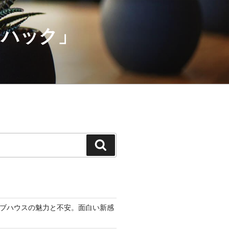
・ハック」
検
索
eクラブハウスの魅力と不安。面白い新感