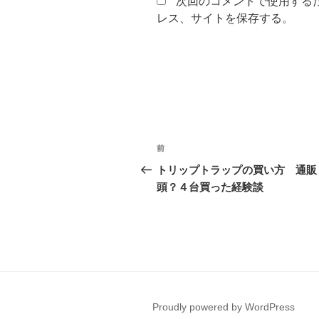
次回のコメントで使用する
レス、サイトを保存する。
投
前
過
稿
去
トリップトラップの買い方 通販
の
頭？４台買った経験談
ナ
投
ビ
稿
ゲ
ー
シ
Proudly powered by WordPress