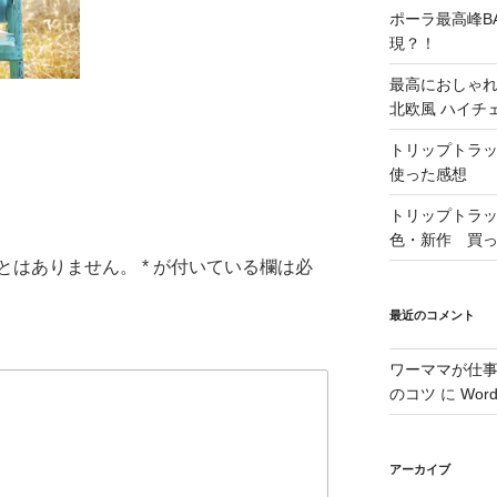
ポーラ最高峰B
現？！
最高におしゃれ
北欧風 ハイチ
トリップトラッ
使った感想
トリップトラップ
色・新作 買
とはありません。
*
が付いている欄は必
最近のコメント
ワーママが仕
のコツ
に
Wor
アーカイブ