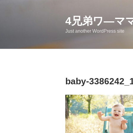
コ
ン
4兄弟ワ―マ
テ
ン
Just another WordPress site
ツ
へ
ス
キ
ッ
プ
baby-3386242_