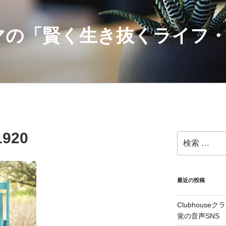
マの「賢く生き抜くライフ
1920
検
索:
最近の投稿
Clubhous
覚の音声SNS