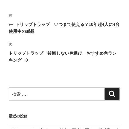
投
過
前
稿
去
トリップトラップ いつまで使える？10年超4人に4台
ナ
の
使用中の感想
ビ
投
稿
ゲ
次
次
の
ー
トリップトラップ 後悔しない色選び おすすめ色ラン
投
キング
シ
稿
ョ
ン
検
検
索
索:
最近の投稿