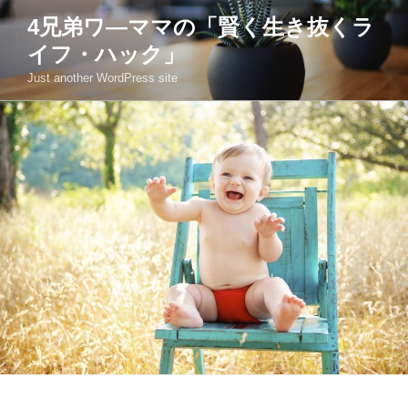
コ
4兄弟ワ―ママの「賢く生き抜くラ
ン
イフ・ハック」
テ
ン
Just another WordPress site
ツ
へ
ス
キ
ッ
プ