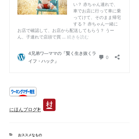
にほんブログ村
カ
おススメなもの